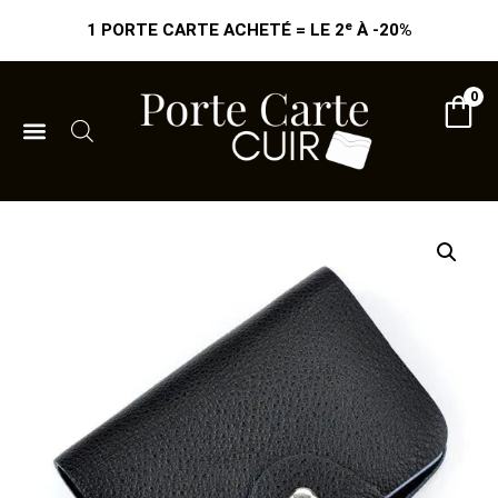
1 PORTE CARTE ACHETÉ = LE 2ᵉ À -20%
0
PORTE CARTE CUIR HOMME​
PORTE CARTE CUIR FEMME​